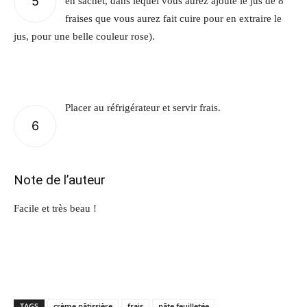
5
en sachet, dans lequel vous aurez ajouté le jus de 8
fraises que vous aurez fait cuire pour en extraire le
jus, pour une belle couleur rose).
Placer au réfrigérateur et servir frais.
6
Note de l’auteur
Facile et très beau !
TAGS
crème pâtissière
frais
pâte feuilletée