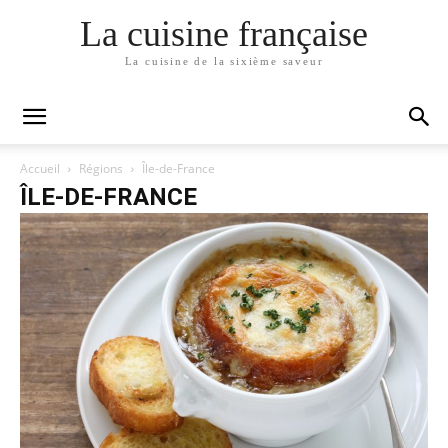
La cuisine française
La cuisine de la sixième saveur
Accueil
Régions
Île-de-France
ÎLE-DE-FRANCE