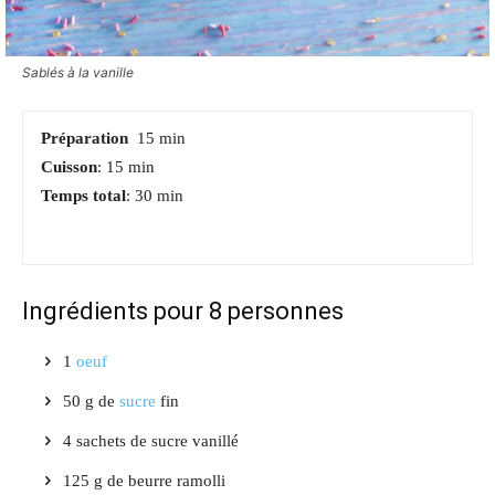
Sablés à la vanille
Préparation
15 min
Cuisson
: 15 min
Temps total
: 30 min
Ingrédients pour 8 personnes
1
oeuf
50
g de
sucre
fin
4
sachets de sucre vanillé
125
g de beurre
ramolli