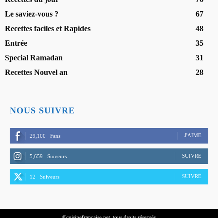
Le saviez-vous ?
67
Recettes faciles et Rapides
48
Entrée
35
Special Ramadan
31
Recettes Nouvel an
28
NOUS SUIVRE
J'AIME
29,100
Fans
SUIVRE
5,659
Suiveurs
SUIVRE
12
Suiveurs
©cuisinefrancaise.net. tous droits réservés