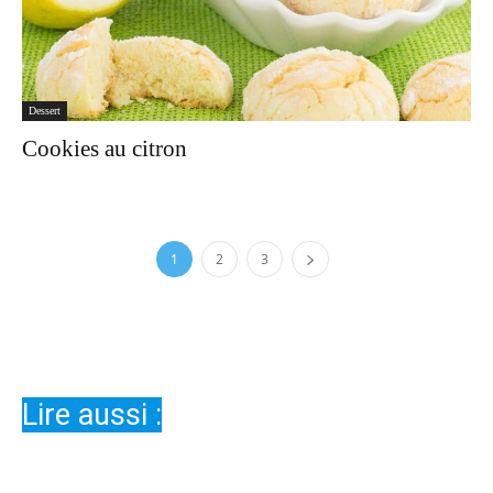
Dessert
Cookies au citron
1
2
3
Lire aussi :